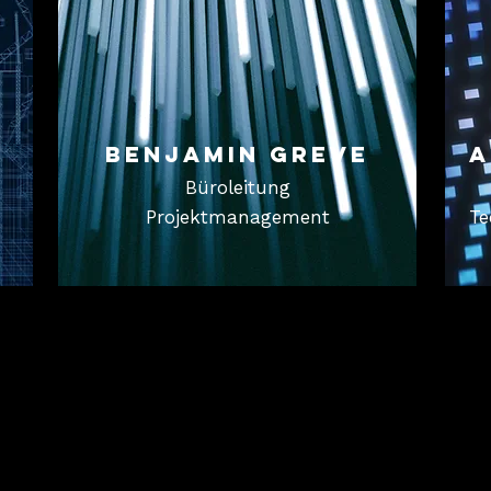
Benjamin greve
A
Büroleitung
Projektmanagement
Te