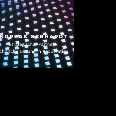
ndreas Gebhardt
Strategischer Partner
chnische Leitung in Kooperation