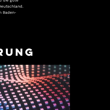
d die gute
Deutschland.
in Baden-
rUng