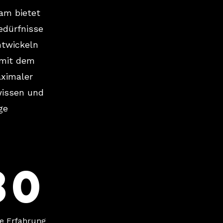
eam bietet
edürfnisse
ntwickeln
 mit dem
aximaler
wissen und
ge
30
e Erfahrung