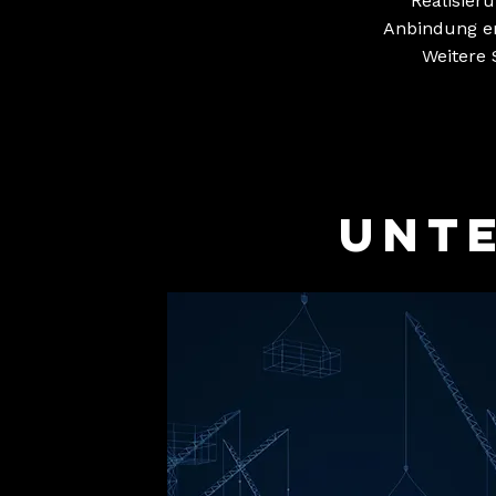
Realisier
Anbindung er
Weitere 
unt