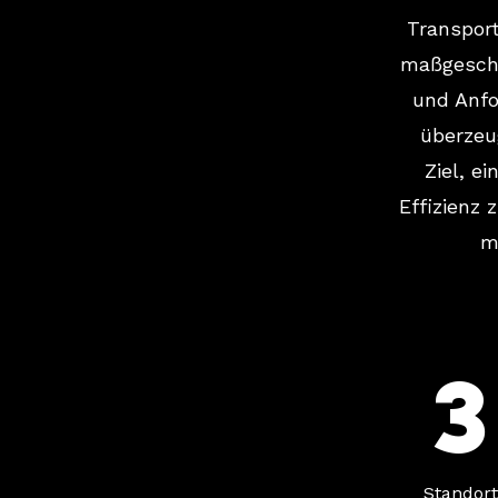
Transport
maßgeschn
und Anfo
überzeu
Ziel, e
Effizienz 
m
Standor